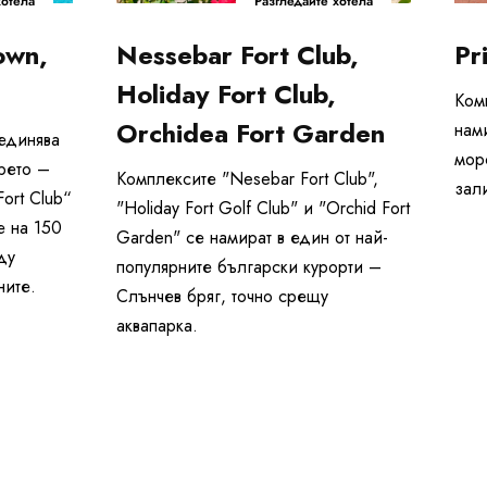
хотела
Разгледайте хотела
own,
Nessebar Fort Club,
Pr
Holiday Fort Club,
Комп
Orchidea Fort Garden
нам
бединява
мор
рето –
Комплексите "Nesebar Fort Club",
зал
Fort Club“
"Holiday Fort Golf Club" и "Orchid Fort
е на 150
Garden" се намират в един от най-
ду
популярните български курорти –
ните.
Слънчев бряг, точно срещу
аквапарка.