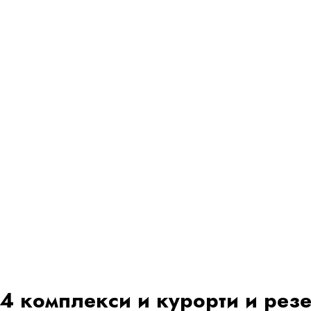
ай
 и
вече
4 комплекси и курорти и резе