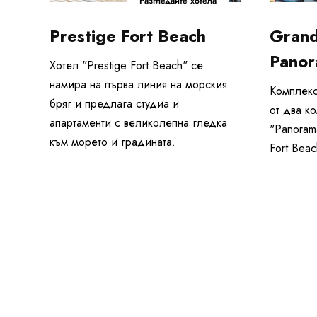
Разгледайте хотела
Prestige Fort Beach
Grand
Panor
Хотел "Prestige Fort Beach" се
намира на първа линия на морския
Комплекс
бряг и предлага студиа и
от два к
апартаменти с великолепна гледка
"Panoram
към морето и градината.
Fort Beac