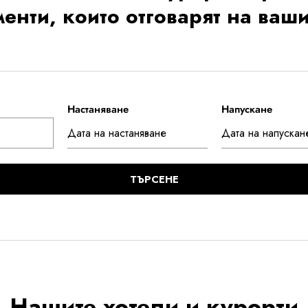
енти, които отговарят на ва
Настаняване
Напускане
Нашите хотели и курорти