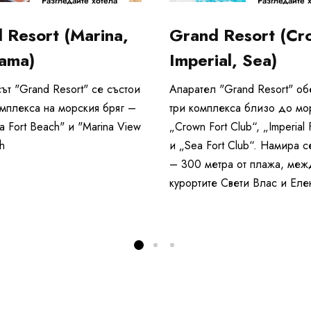
Разгледайте хотела
Разгледайте 
 Resort (Marina,
Grand Resort (Cr
ama)
Imperial, Sea)
ът "Grand Resort" се състои
Апарател "Grand Resort" о
омплекса на морския бряг –
три комплекса близо до мо
a Fort Beach" и "Marina View
„Crown Fort Club“, „Imperial 
h
и „Sea Fort Club“. Намира с
– 300 метра от плажа, меж
курортите Свети Влас и Еле