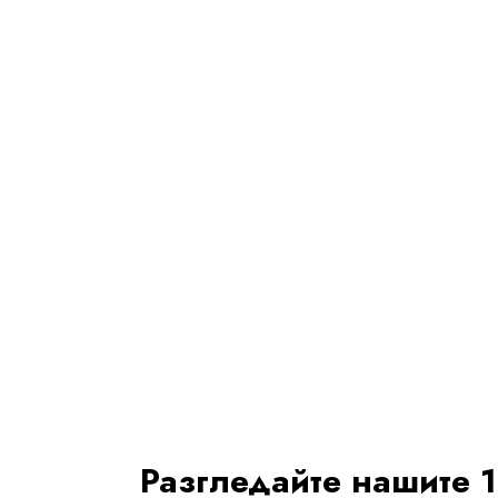
Резервир
Директно
Спести По
Разгледайте нашите 1