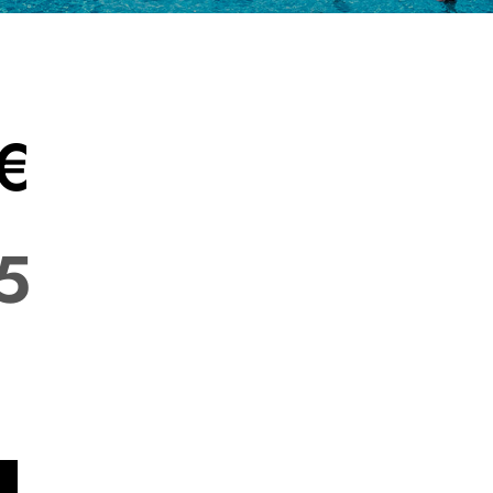
DETAIL
AMENITIES & SERVICES
GALLERY
€
5