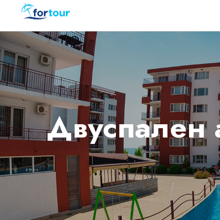
Двуспален а