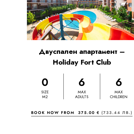
Двуспален апартамент –
Holiday Fort Club
0
6
6
SIZE
MAX
MAX
M2
ADULTS
CHILDREN
BOOK NOW FROM
375.00 €
(733.44 ЛВ.)