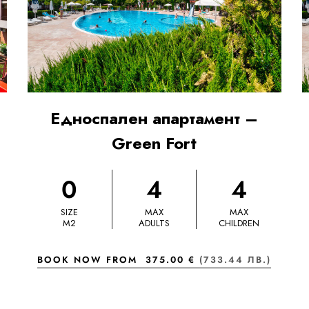
Едноспален апартамент –
Green Fort
0
4
4
SIZE
MAX
MAX
M2
ADULTS
CHILDREN
BOOK NOW FROM
375.00 €
(733.44 ЛВ.)