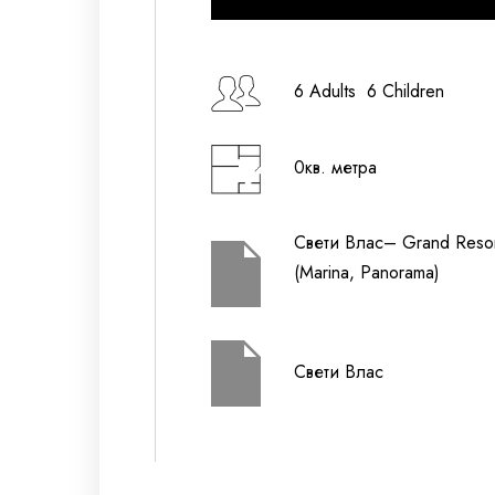
Дата на настаняване
6 Adults 6 Children
0кв. метра
Дата на напускане
Свети Влас– Grand Reso
(Marina, Panorama)
Възрастни
Деца (2-12 г.)
Свети Влас