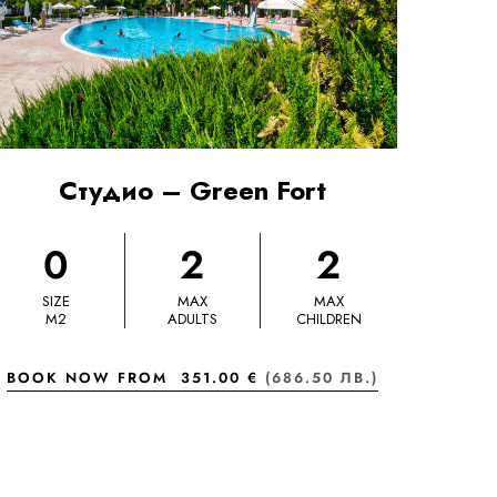
Студио – Green Fort
0
2
2
SIZE
MAX
MAX
M2
ADULTS
CHILDREN
BOOK NOW FROM
351.00 €
(686.50 ЛВ.)