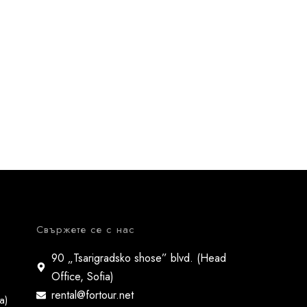
Свържете се с нас
90 „Tsarigradsko shose” blvd. (Head
Office, Sofia)
rental@fortour.net
a)