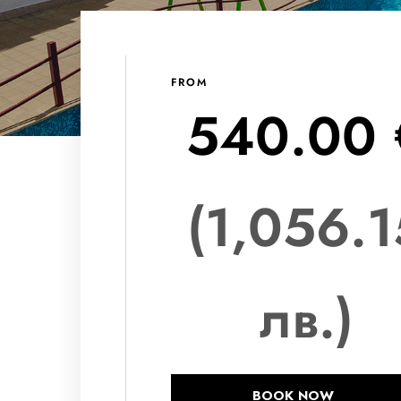
FROM
540.00 
(1,056.1
лв.)
BOOK NOW