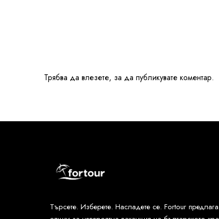
Трябва да
влезете
, за да публикувате коментар.
Търсете. Изберете. Насладете се. Fortour предлаг