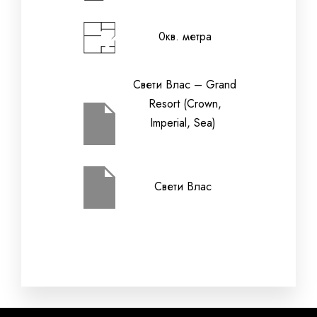
0кв. метра
Дата на напускане
Свети Влас – Grand
Resort (Crown,
Възрастни
Деца (2-12 г.)
Imperial, Sea)
Свети Влас