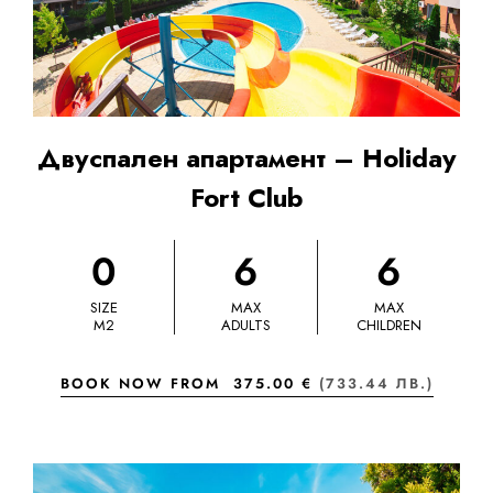
Двуспален апартамент – Holiday
Fort Club
0
6
6
SIZE
MAX
MAX
M2
ADULTS
CHILDREN
BOOK NOW FROM
375.00 €
(733.44 ЛВ.)