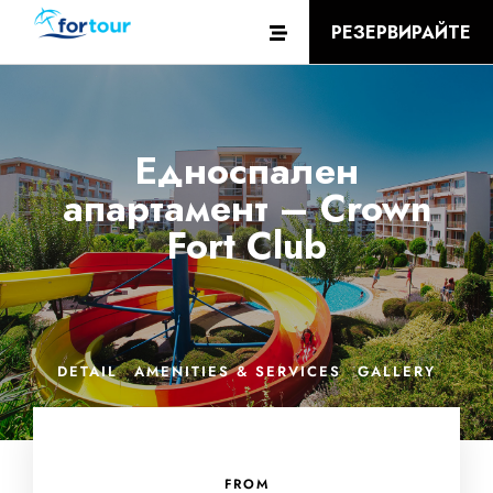
РЕЗЕРВИРАЙТЕ
Едноспален
апартамент – Crown
Fort Club
DETAIL
AMENITIES & SERVICES
GALLERY
FROM