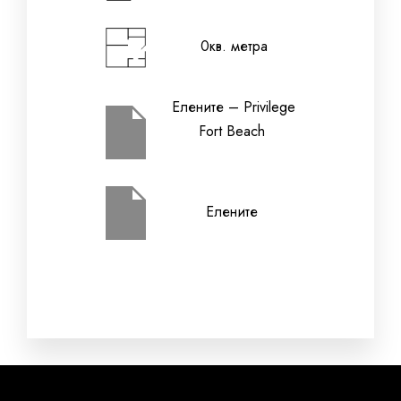
0кв. метра
Дата на напускане
Елените – Privilege
Fort Beach
Възрастни
Деца (2-12 г.)
Елените