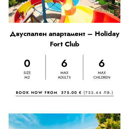
Двуспален апартамент – Holiday
Fort Club
0
6
6
SIZE
MAX
MAX
M2
ADULTS
CHILDREN
BOOK NOW FROM
375.00 €
(733.44 ЛВ.)