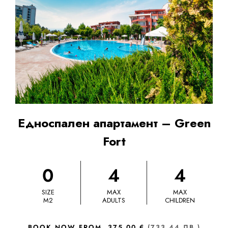
Едноспален апартамент – Green
Fort
0
4
4
SIZE
MAX
MAX
M2
ADULTS
CHILDREN
BOOK NOW FROM
375.00 €
(733.44 ЛВ.)